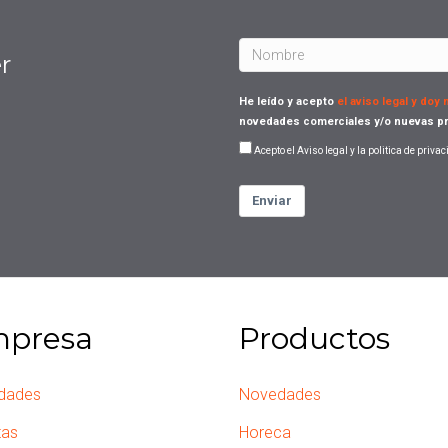
r
He leído y acepto
el aviso legal y doy
novedades comerciales y/o nuevas pr
Acepto el Aviso legal y la politica de priva
Enviar
presa
Productos
dades
Novedades
tas
Horeca