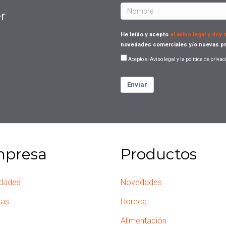
r
He leído y acepto
el aviso legal y doy
novedades comerciales y/o nuevas pr
Acepto el Aviso legal y la politica de priva
Enviar
presa
Productos
dades
Novedades
tas
Horeca
Alimentación