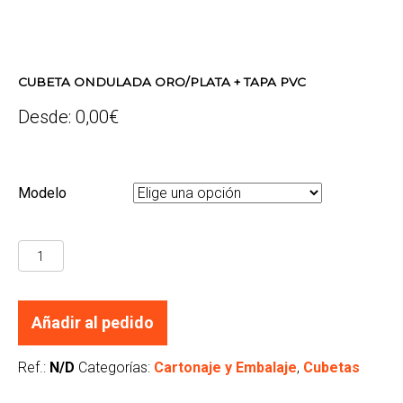
CUBETA ONDULADA ORO/PLATA + TAPA PVC
Desde:
0,00
€
Modelo
CUBETA
ONDULADA
ORO/PLATA
Añadir al pedido
+
TAPA
Ref.:
N/D
Categorías:
Cartonaje y Embalaje
,
Cubetas
PVC