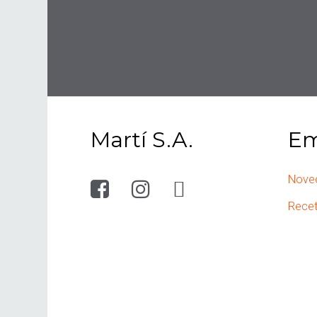
Martí S.A.
Em
Nove
Rece