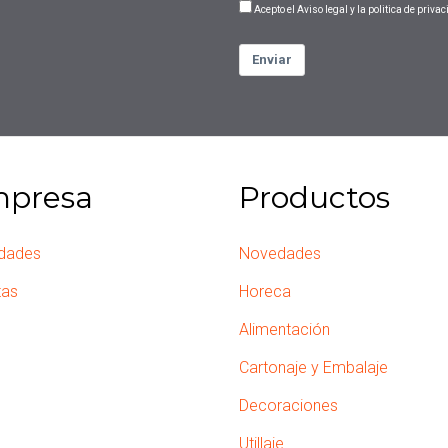
Acepto el Aviso legal y la politica de priva
Enviar
presa
Productos
dades
Novedades
tas
Horeca
Alimentación
Cartonaje y Embalaje
Decoraciones
Utillaje